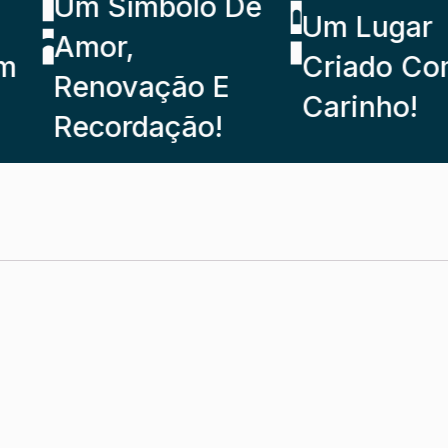
Um Símbolo De
Um Lugar
Amor,
Criado Com
Renovação E
Carinho!
Recordação!