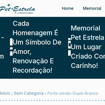
Home
Memorial
Cada
Memorial
Homenagem É
Pet Estrela -
Um Símbolo De
Um Lugar
Amor,
Criado Com
Renovação E
Carinho!
Recordação!
Início
Sem Categoria
/
/ Porta-retrato-Duplo-Branco