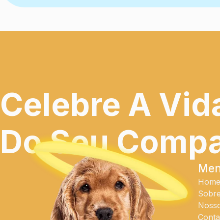
Celebre A Vid
Do Seu Compan
Me
Hom
Sobr
Nosso
Conta