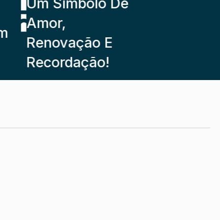
Um Símbolo De
Amor,
Renovação E
Recordação!