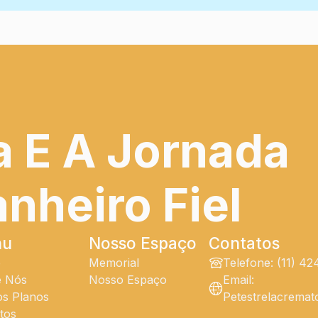
a E A Jornada
heiro Fiel
nu
Nosso Espaço
Contatos
e
Memorial
Telefone: (11) 4
e Nós
Nosso Espaço
Email:
s Planos
Petestrelacrema
tos