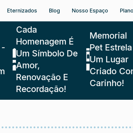
Eternizados
Blog
Nosso Espaço
Plan
Cada
Memorial
Homenagem É
Pet Estrela -
Um Símbolo De
Um Lugar
Amor,
Criado Com
Renovação E
Carinho!
Recordação!