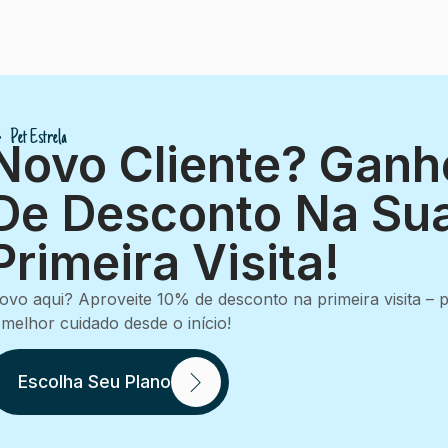
Pet Estrela
Novo Cliente? Gan
De Desconto Na Su
Primeira Visita!
ovo aqui? Aproveite 10% de desconto na primeira visita –
 melhor cuidado desde o início!
Escolha Seu Plano