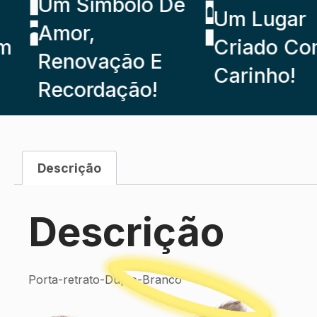
Um Símbolo De
Um Lugar
Amor,
Criado Com
Renovação E
Carinho!
Recordação!
Descrição
Descrição
Porta-retrato-Duplo-Branco