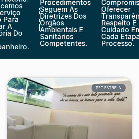
Procedimentos
Compromisso
emos
Seguem As
Oferecer
viço
Diretrizes Dos
Transparênci
Para
Órgãos
Respeito E
 A
Ambientais E
Cuidado Em
a Do
Sanitários
Cada Etapa 
Competentes.
Processo.
heiro.
PET ESTRELA