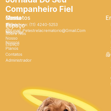
Companheiro Fiel
Menu
Nosso
Contatos
E
Home
Espaço
Telefone: (11) 4240-5253
Email: Petestrelacrematorio@gmail.com
Memorial
Sobre Nós
Nosso
Nossos
Espaço
Planos
Contatos
Administrador