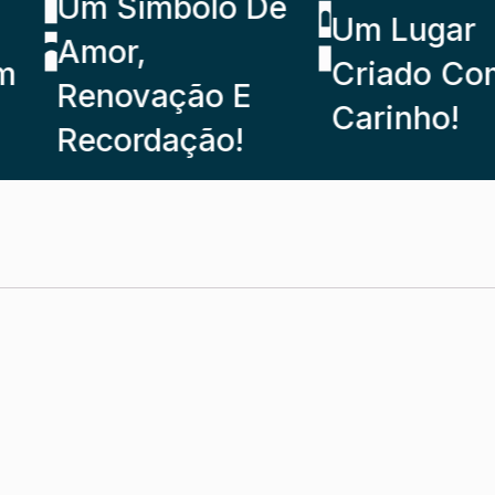
Um Símbolo De
Um Lugar
Amor,
Criado Com
Renovação E
Carinho!
Recordação!