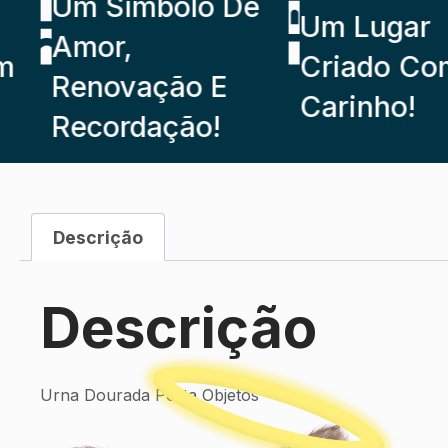
Um Símbolo De
Um Lugar
Amor,
Criado Com
Renovação E
Carinho!
Recordação!
Descrição
Descrição
Urna Dourada Porta Objetos