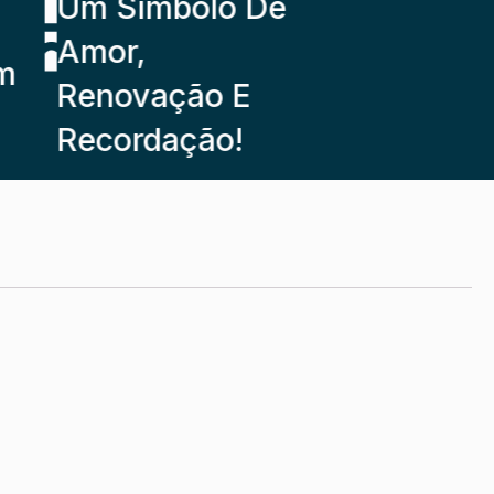
Um Símbolo De
Amor,
Renovação E
Recordação!