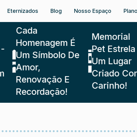
Eternizados
Blog
Nosso Espaço
Plan
Cada
Memorial
Homenagem É
Pet Estrela -
Um Símbolo De
Um Lugar
Amor,
Criado Com
Renovação E
Carinho!
Recordação!