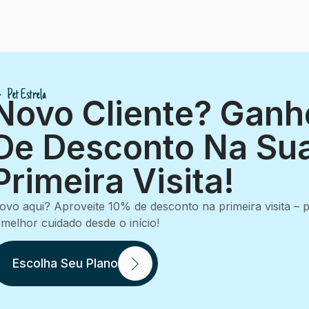
Pet Estrela
Novo Cliente? Gan
De Desconto Na Su
Primeira Visita!
ovo aqui? Aproveite 10% de desconto na primeira visita –
 melhor cuidado desde o início!
Escolha Seu Plano