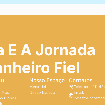
a E A Jornada
heiro Fiel
nu
Nosso Espaço
Contatos
e
Memorial
Telefone: (11) 4
e Nós
Nosso Espaço
Email:
s Planos
Petestrelacrema
tos