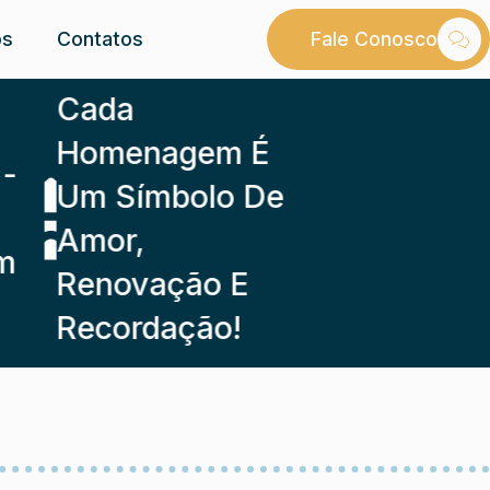
os
Contatos
Fale Conosco
Cada
Homenagem É
Um Símbolo De
Amor,
Renovação E
Recordação!