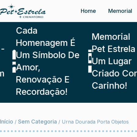
Home
Memorial
Cada
Memorial
Homenagem É
Pet Estrela -
Um Símbolo De
Um Lugar
Amor,
Criado Com
Renovação E
Carinho!
Recordação!
Início
Sem Categoria
/
/ Urna Dourada Porta Objetos