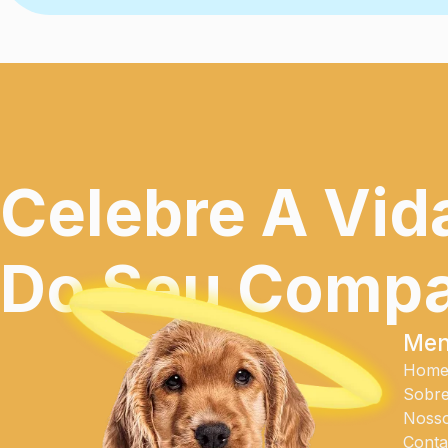
Celebre A Vid
Do Seu Compan
Me
Hom
Sobr
Nosso
Conta