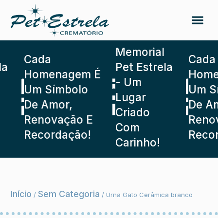
Memorial
Cada
Cada
a
Pet Estrela
Homenagem É
Homen
- Um
Um Símbolo
Um Sí
Lugar
De Amor,
De Am
Criado
Renovação E
Renov
Com
Recordação!
Recor
Carinho!
Início
Sem Categoria
/
/ Urna Gato Cerâmica branco