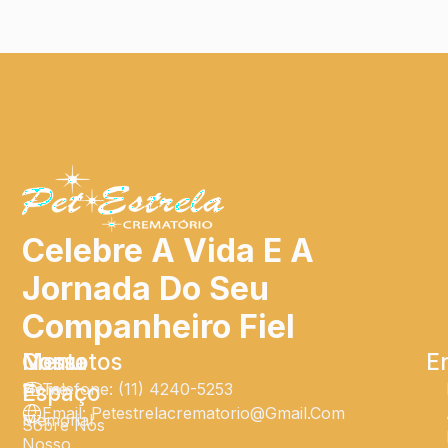
Celebre A Vida E A
Jornada Do Seu
Companheiro Fiel
Menu
Nosso
Contatos
E
Home
Espaço
Telefone: (11) 4240-5253
Email: Petestrelacrematorio@gmail.com
Memorial
Sobre Nós
Nosso