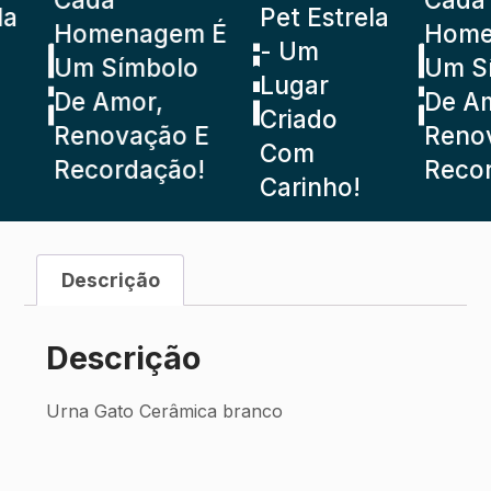
a
Pet Estrela
Homenagem É
Homen
- Um
Um Símbolo
Um Sí
Lugar
De Amor,
De Am
Criado
Renovação E
Renov
Com
Recordação!
Recor
Carinho!
Descrição
Descrição
Urna Gato Cerâmica branco