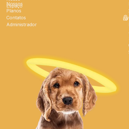
Nossos
Espaço
Planos
Contatos
Administrador