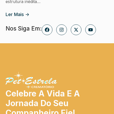
estrutura inédita…
Ler Mais ->
Nos Siga Em:
Celebre A Vida E A
Jornada Do Seu
Companheiro Fiel