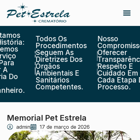
mos
Todos Os
Nosso
ória:
Procedimentos
Compromisso É
os
Seguem As
Oferecer
ço
Diretrizes Dos
Transparência,
ra
Órgãos
Respeito E
Ambientais E
Cuidado Em
Do
Sanitários
Cada Etapa Do
Competentes.
Processo.
iro.
Memorial Pet Estrela
admin
17 de março de 2026