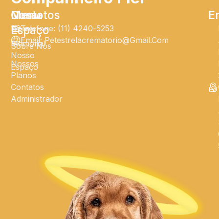
Menu
Nosso
Contatos
E
Home
Espaço
Telefone: (11) 4240-5253
Email: Petestrelacrematorio@gmail.com
Memorial
Sobre Nós
Nosso
Nossos
Espaço
Planos
Contatos
Administrador